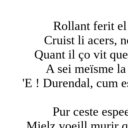
Rollant ferit e
Cruist li acers, 
Quant il ço vit que
A sei meïsme la
'E ! Durendal, cum es
Pur ceste espee
Mielz voeill murir q