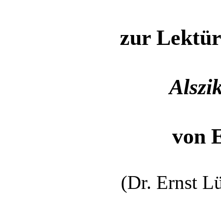
zur Lektür
Alszi
von 
(Dr. Ernst L