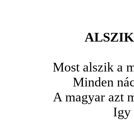
ALSZI
Most alszik a 
Minden nác
A magyar azt m
Igy