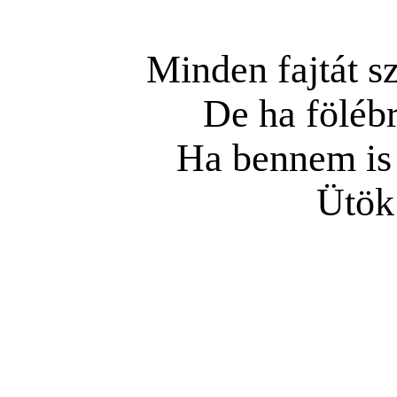
Minden fajtát sz
De ha fölébr
Ha bennem is é
Ütök