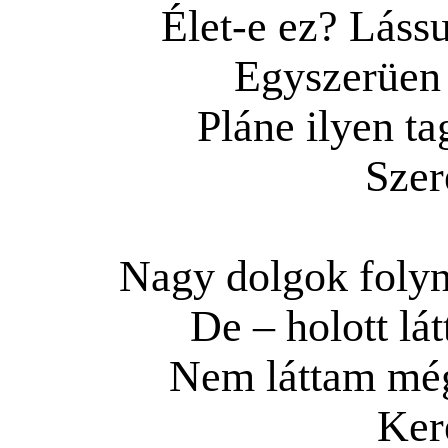
Élet-e ez? Láss
Egyszerüen
Pláne ilyen tag
Sze
Nagy dolgok folyn
De – holott lá
Nem láttam még
Ker