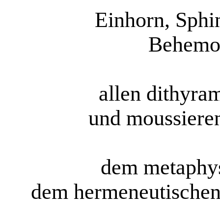
Einhorn, Sphi
Behemot
allen dithyr
und moussiere
dem metaphys
dem hermeneutischen K