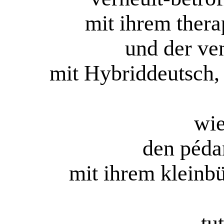
mit ihrem ther
und der ven
mit Hybriddeutsch,
wie
den péda
mit ihrem kleinb
-tu