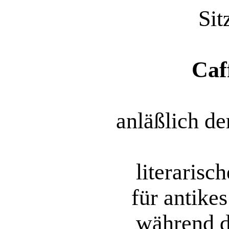
Sit
Caf
anläßlich de
literarisc
für antike
während d