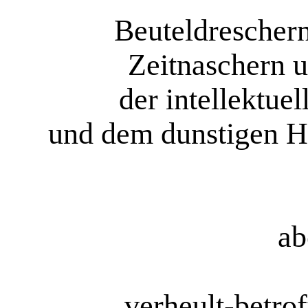
Beuteldrescher
Zeitnaschern 
der intellektue
und dem dunstigen H
ab
verheult-betr