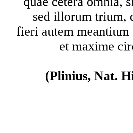
quae cetera omnia, si
sed illorum trium, 
fieri autem meantium
et maxime cir
(Plinius, Nat. Hi