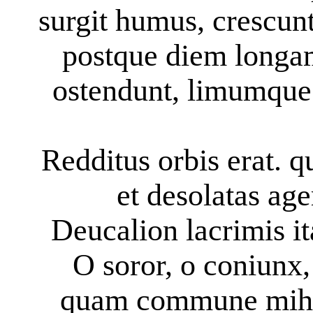
surgit humus, crescunt
postque diem longa
ostendunt, limumque 
Redditus orbis erat. 
et desolatas ager
Deucalion lacrimis it
O soror, o coniunx,
quam commune mihi g