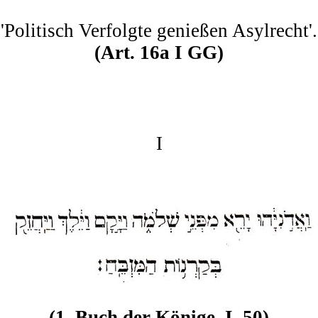
'Politisch Verfolgte genießen Asylrecht'.
(Art. 16a I GG)
I
(1. Buch der Könige, I, 50)